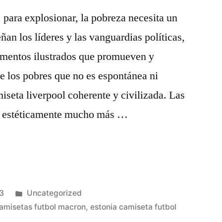
para explosionar, la pobreza necesita un
an los líderes y las vanguardias políticas,
ementos ilustrados que promueven y
de los pobres que no es espontánea ni
iseta liverpool coherente y civilizada. Las
on estéticamente mucho más …
Publicado
3
Uncategorized
en
amisetas futbol macron
,
estonia camiseta futbol