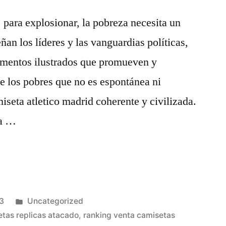
para explosionar, la pobreza necesita un
an los líderes y las vanguardias políticas,
ementos ilustrados que promueven y
de los pobres que no es espontánea ni
iseta atletico madrid coherente y civilizada.
la …
Publicado
3
Uncategorized
en
tas replicas atacado
,
ranking venta camisetas