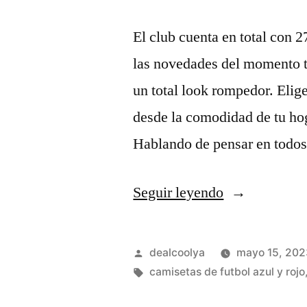
El club cuenta en total con 2
las novedades del momento 
un total look rompedor. Elige
desde la comodidad de tu hog
Hablando de pensar en todos
«camisetas
Seguir leyendo
futbol
retro
Publicado
dealcoolya
mayo 15, 202
cadiz»
por
Etiquetas:
camisetas de futbol azul y rojo