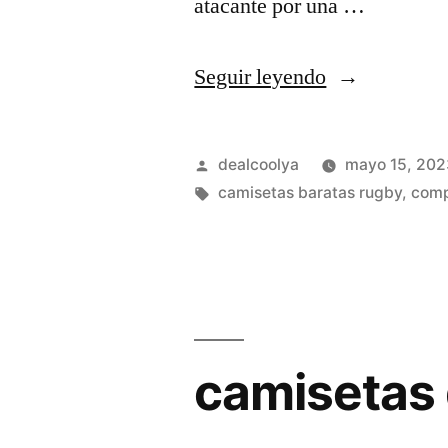
atacante por una …
«camiseta
Seguir leyendo
negra
futbol»
Publicado
dealcoolya
mayo 15, 202
por
Etiquetas:
camisetas baratas rugby
,
comp
camisetas 