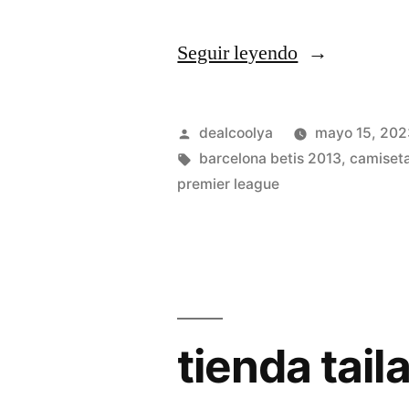
«camisetas
Seguir leyendo
de
futbol
Publicado
dealcoolya
mayo 15, 202
americano
por
Etiquetas:
barcelona betis 2013
,
camiseta
premier league
baratas»
tienda tail