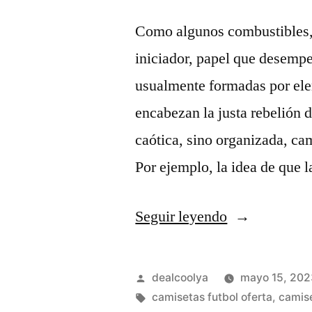
Como algunos combustibles, 
iniciador, papel que desempeñ
usualmente formadas por el
encabezan la justa rebelión 
caótica, sino organizada, cam
Por ejemplo, la idea de que 
«tienda
Seguir leyendo
tailandesa
online»
Publicado
dealcoolya
mayo 15, 202
por
Etiquetas:
camisetas futbol oferta
,
camise