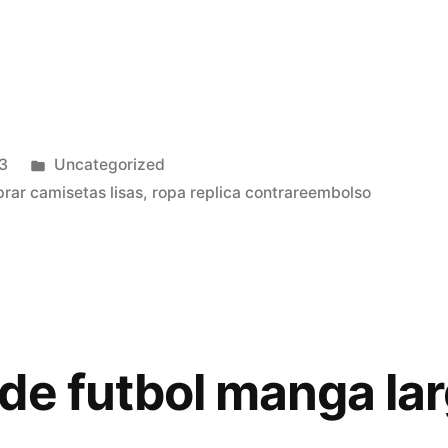
Publicado
3
Uncategorized
en
rar camisetas lisas
,
ropa replica contrareembolso
de futbol manga la