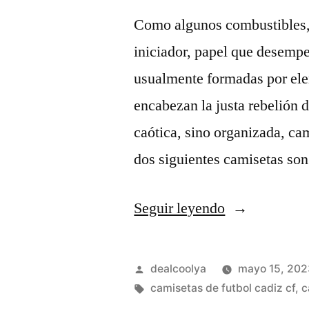
Como algunos combustibles, 
iniciador, papel que desempeñ
usualmente formadas por el
encabezan la justa rebelión 
caótica, sino organizada, cam
dos siguientes camisetas s
«camisetas
Seguir leyendo
de
futbol
Publicado
dealcoolya
mayo 15, 202
manga
por
Etiquetas:
camisetas de futbol cadiz cf
,
c