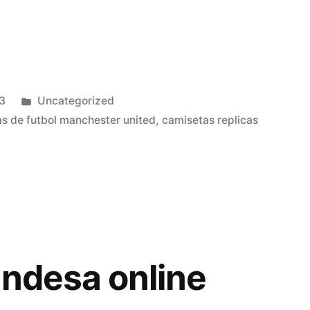
Publicado
3
Uncategorized
en
s de futbol manchester united
,
camisetas replicas
andesa online