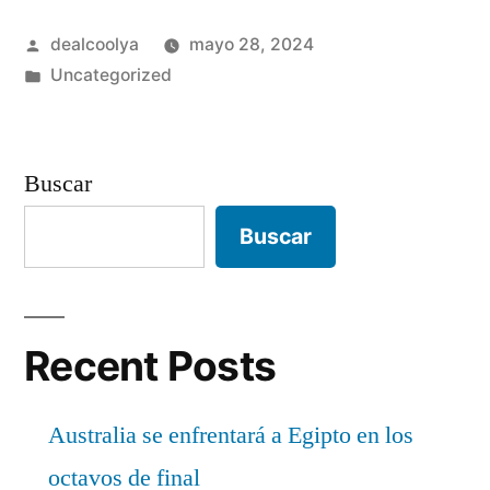
Publicado
dealcoolya
mayo 28, 2024
por
Publicado
Uncategorized
en
Buscar
Buscar
Recent Posts
Australia se enfrentará a Egipto en los
octavos de final