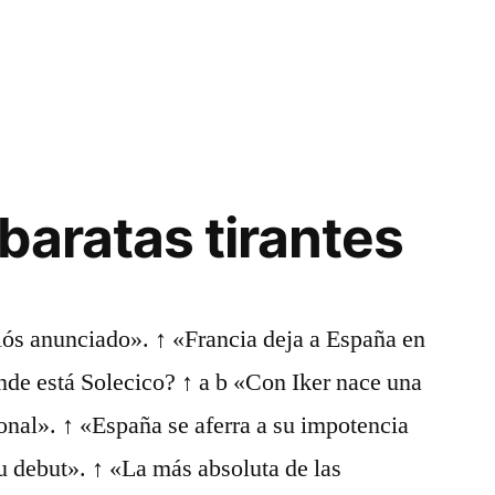
baratas tirantes
iós anunciado». ↑ «Francia deja a España en
nde está Solecico? ↑ a b «Con Iker nace una
onal». ↑ «España se aferra a su impotencia
su debut». ↑ «La más absoluta de las