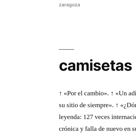
zaragoza
united»
camisetas 
↑ «Por el cambio». ↑ «Un ad
su sitio de siempre». ↑ «¿Dó
leyenda: 127 veces internaci
crónica y falla de nuevo en 