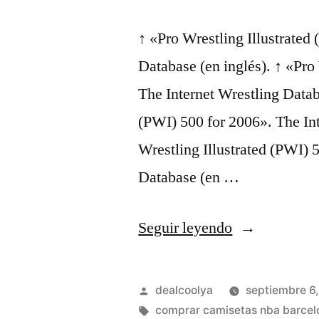
↑ «Pro Wrestling Illustrated
Database (en inglés). ↑ «Pro
The Internet Wrestling Databa
(PWI) 500 for 2006». The Int
Wrestling Illustrated (PWI) 
Database (en …
«camisetas
Seguir leyendo
de
futbol
Publicado
dealcoolya
septiembre 6
manchester
por
Etiquetas:
comprar camisetas nba barcel