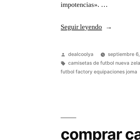
impotencias». …
«camisetas
Seguir leyendo
baratas
tirantes»
Publicado
dealcoolya
septiembre 6
por
Etiquetas:
camisetas de futbol nueva zel
futbol factory equipaciones joma
comprar ca