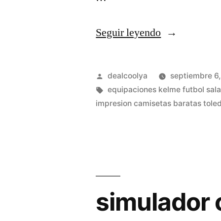
«camisetas
Seguir leyendo
baratas
kiabi»
Publicado
dealcoolya
septiembre 6
por
Etiquetas:
equipaciones kelme futbol sal
impresion camisetas baratas tole
simulador 