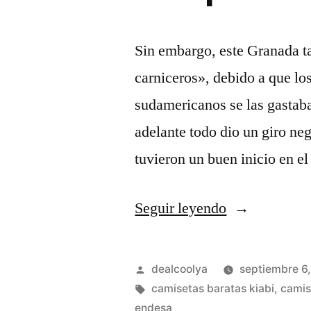
Sin embargo, este Granada 
carniceros», debido a que los
sudamericanos se las gastab
adelante todo dio un giro ne
tuvieron un buen inicio en 
«comprar
Seguir leyendo
camisetas
nfl
Publicado
dealcoolya
septiembre 6
espaa»
por
Etiquetas:
camisetas baratas kiabi
,
camis
endesa