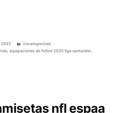
Publicado
, 2022
Uncategorized
en
anda
,
equipaciones de futbol 2020 liga santander
,
misetas nfl espaa