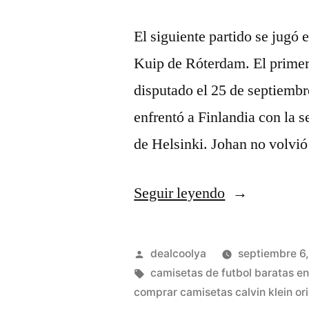
El siguiente partido se jugó 
Kuip de Róterdam. El primer p
disputado el 25 de septiembr
enfrentó a Finlandia con la 
de Helsinki. Johan no volvi
«simulador
Seguir leyendo
camisetas
futbol»
Publicado
dealcoolya
septiembre 6
por
Etiquetas:
camisetas de futbol baratas en
comprar camisetas calvin klein ori