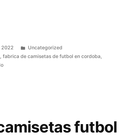
Publicado
, 2022
Uncategorized
en
a
,
fabrica de camisetas de futbol en cordoba
,
do
camisetas futbol