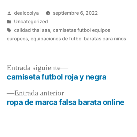
Publicado
dealcoolya
septiembre 6, 2022
por
Publicado
Uncategorized
en
Etiquetas:
calidad thai aaa
,
camisetas futbol equipos
europeos
,
equipaciones de futbol baratas para niños
Entrada
Entrada siguiente
siguiente:
camiseta futbol roja y negra
Navegación
Entrada
Entrada anterior
de
anterior:
ropa de marca falsa barata online
entradas