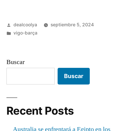
Barcelona
Niño
Publicado
dealcoolya
septiembre 5, 2024
Barata»
por
Publicado
vigo-barça
en
Buscar
Buscar
Recent Posts
Australia se enfrentará a Egipto en los