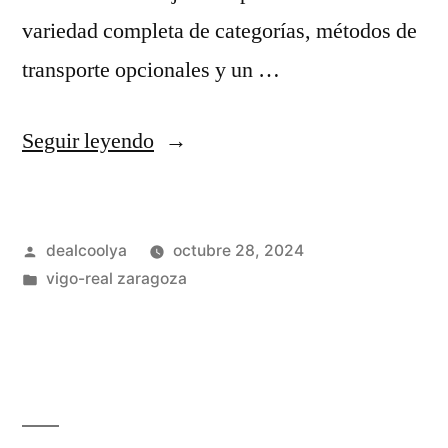
variedad completa de categorías, métodos de
transporte opcionales y un …
«Video
Seguir leyendo
Diario
De
Publicado
dealcoolya
octubre 28, 2024
Un
por
Publicado
vigo-real zaragoza
Zaragocista:
en
Nuevas
Equipaciones
Del