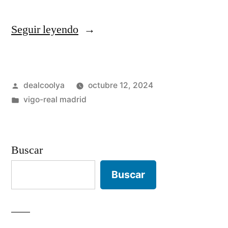
«Cortavientos
Seguir leyendo
Real
Madrid»
Publicado
dealcoolya
octubre 12, 2024
por
Publicado
vigo-real madrid
en
Buscar
Buscar