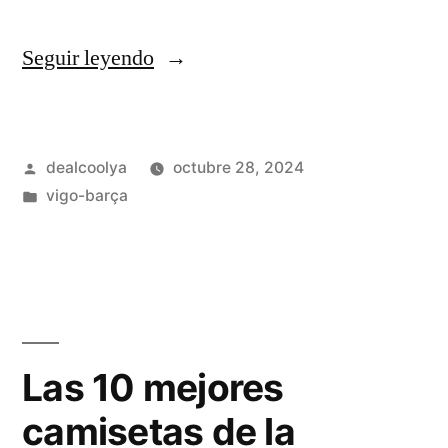
«Equipacion
Seguir leyendo
barcelona
2020»
Publicado
dealcoolya
octubre 28, 2024
por
Publicado
vigo-barça
en
Las 10 mejores
camisetas de la