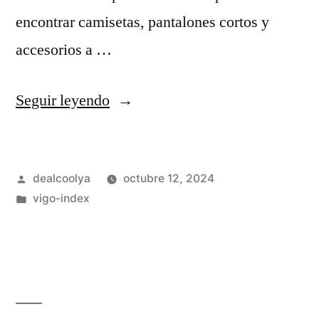
encontrar camisetas, pantalones cortos y
accesorios a …
«Las
Seguir leyendo
10
mejores
Publicado
dealcoolya
octubre 12, 2024
camisetas
por
Publicado
vigo-index
de
en
la
Eurocopa
2024: