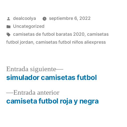
Publicado
dealcoolya
septiembre 6, 2022
por
Publicado
Uncategorized
en
Etiquetas:
camisetas de futbol baratas 2020
,
camisetas
futbol jordan
,
camisetas futbol niños aliexpress
Entrada
Entrada siguiente
siguiente:
simulador camisetas futbol
Navegación
Entrada
Entrada anterior
de
anterior:
camiseta futbol roja y negra
entradas