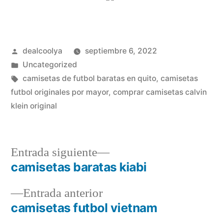
Publicado
dealcoolya
septiembre 6, 2022
por
Publicado
Uncategorized
en
Etiquetas:
camisetas de futbol baratas en quito
,
camisetas
futbol originales por mayor
,
comprar camisetas calvin
klein original
Entrada
Entrada siguiente
siguiente:
camisetas baratas kiabi
Navegación
Entrada
Entrada anterior
de
anterior:
camisetas futbol vietnam