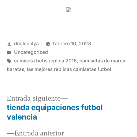
Publicado
dealcoolya
febrero 10, 2023
por
Publicado
Uncategorized
en
Etiquetas:
camiseta betis replica 2018
,
camisetas de marca
baratas
,
las mejores replicas camisetas futbol
Entrada
Entrada siguiente
siguiente:
tienda equipaciones futbol
Navegación
valencia
de
Entrada
Entrada anterior