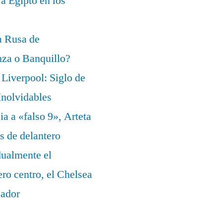
 a Egipto en los
a Rusa de
za o Banquillo?
Liverpool: Siglo de
nolvidables
a a «falso 9», Arteta
s de delantero
dualmente el
ero centro, el Chelsea
eador