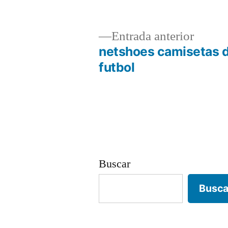
Entrad
Entrada anterior
anterio
netshoes camisetas 
Navegación
futbol
de
entradas
Buscar
Busca