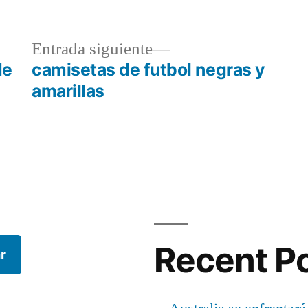
a
Entrada
Entrada siguiente
r:
siguiente:
de
camisetas de futbol negras y
amarillas
Recent P
r