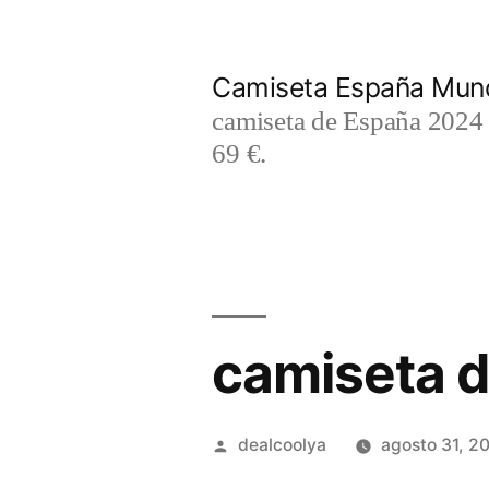
Saltar
al
Camiseta España Mund
contenido
camiseta de España 2024 m
69 €.
camiseta d
Publicado
dealcoolya
agosto 31, 2
por