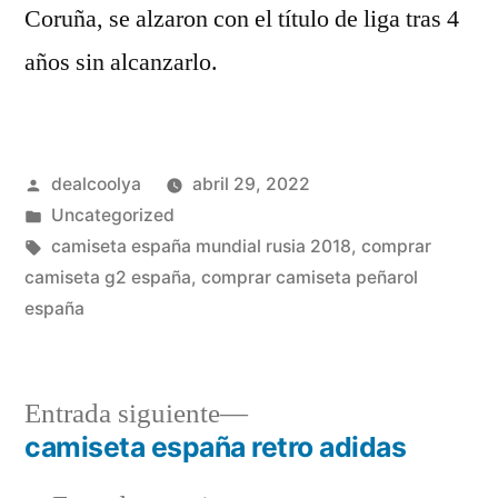
Coruña, se alzaron con el título de liga tras 4
años sin alcanzarlo.
Publicado
dealcoolya
abril 29, 2022
por
Publicado
Uncategorized
en
Etiquetas:
camiseta españa mundial rusia 2018
,
comprar
camiseta g2 españa
,
comprar camiseta peñarol
españa
Entrada
Entrada siguiente
siguiente:
camiseta españa retro adidas
Navegación