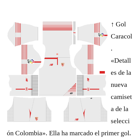
por
↑ Gol
Caracol
.
«Detall
es de la
nueva
camiset
a de la
selecci
ón Colombia». Ella ha marcado el primer gol.