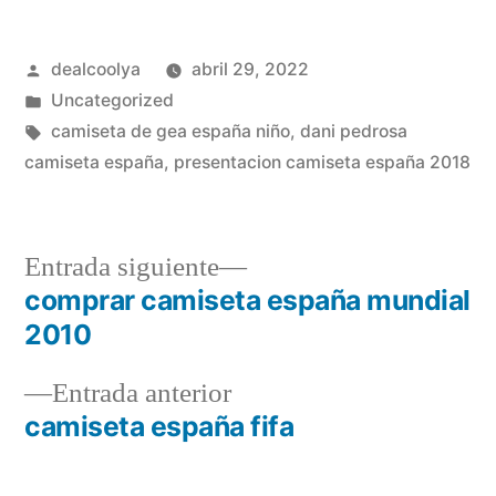
Publicado
dealcoolya
abril 29, 2022
por
Publicado
Uncategorized
en
Etiquetas:
camiseta de gea españa niño
,
dani pedrosa
camiseta españa
,
presentacion camiseta españa 2018
Entrada
Entrada siguiente
siguiente:
comprar camiseta españa mundial
Navegación
2010
de
Entrada
Entrada anterior
entradas
anterior:
camiseta españa fifa