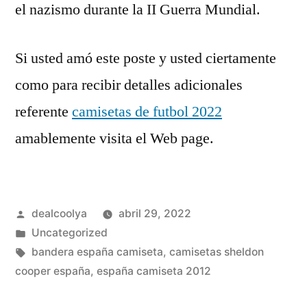
el nazismo durante la II Guerra Mundial.
Si usted amó este poste y usted ciertamente
como para recibir detalles adicionales
referente
camisetas de futbol 2022
amablemente visita el Web page.
Publicado
dealcoolya
abril 29, 2022
por
Publicado
Uncategorized
en
Etiquetas:
bandera españa camiseta
,
camisetas sheldon
cooper españa
,
españa camiseta 2012