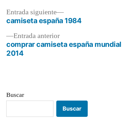
Entrada
Entrada siguiente
siguiente:
camiseta españa 1984
Navegación
Entrada
Entrada anterior
de
anterior:
comprar camiseta españa mundial
entradas
2014
Buscar
Buscar