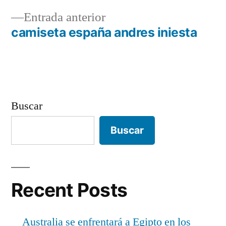
Navegación
Entrada
Entrada anterior
de
anterior:
camiseta españa andres iniesta
entradas
Buscar
Buscar
Recent Posts
Australia se enfrentará a Egipto en los