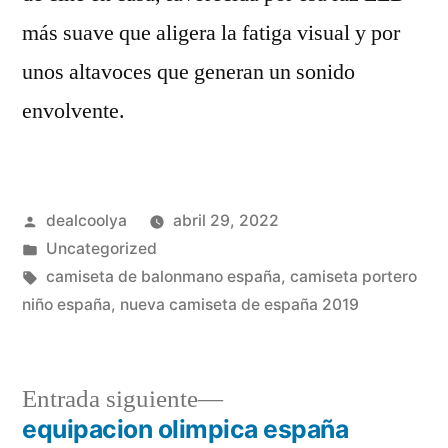
más suave que aligera la fatiga visual y por
unos altavoces que generan un sonido
envolvente.
Publicado
dealcoolya
abril 29, 2022
por
Publicado
Uncategorized
en
Etiquetas:
camiseta de balonmano españa
,
camiseta portero
niño españa
,
nueva camiseta de españa 2019
Entrada
Entrada siguiente
siguiente:
equipacion olimpica españa