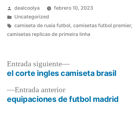
Publicado
dealcoolya
febrero 10, 2023
por
Publicado
Uncategorized
en
Etiquetas:
camiseta de rusia futbol
,
camisetas futbol premier
,
camisetas replicas de primeira linha
Entrada
Entrada siguiente
siguiente:
el corte ingles camiseta brasil
Navegación
Entrada
Entrada anterior
de
anterior:
equipaciones de futbol madrid
entradas