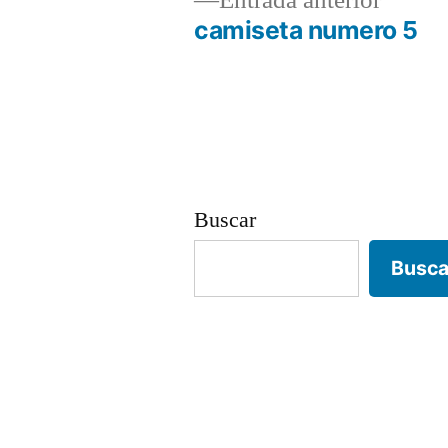
Entrada anterior
anterio
camiseta numero 5
Navegación
de
entradas
Buscar
Busca