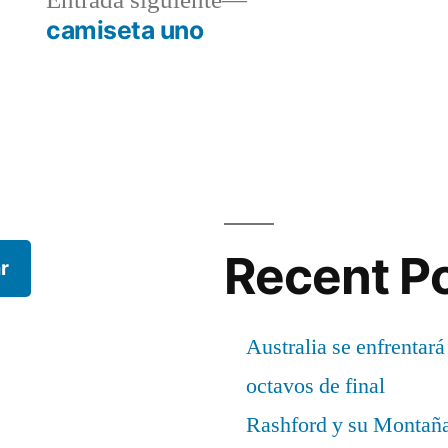
Entrada siguiente
r:
siguiente:
camiseta uno
Recent P
r
Australia se enfrentará
octavos de final
Rashford y su Montañ