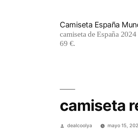
Saltar
al
Camiseta España Mund
contenido
camiseta de España 2024 m
69 €.
camiseta r
Publicado
dealcoolya
mayo 15, 20
por