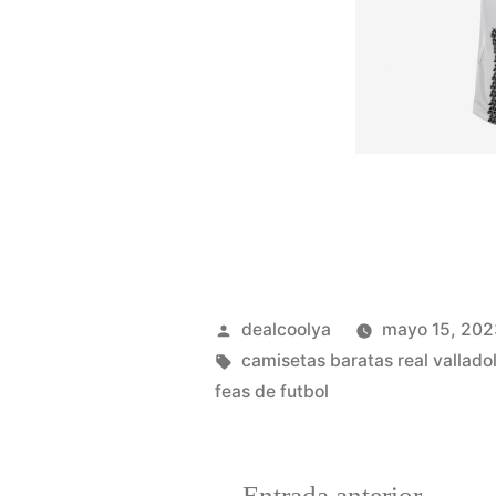
Publicado
dealcoolya
mayo 15, 202
por
Etiquetas:
camisetas baratas real vallado
feas de futbol
Entrad