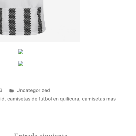
Publicado
3
Uncategorized
en
lid
,
camisetas de futbol en quilicura
,
camisetas mas
a
Entrada