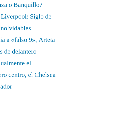
za o Banquillo?
Liverpool: Siglo de
nolvidables
a a «falso 9», Arteta
s de delantero
dualmente el
ero centro, el Chelsea
eador