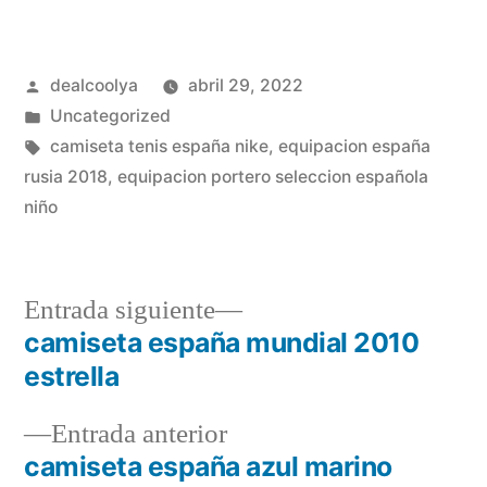
Publicado
dealcoolya
abril 29, 2022
por
Publicado
Uncategorized
en
Etiquetas:
camiseta tenis españa nike
,
equipacion españa
rusia 2018
,
equipacion portero seleccion española
niño
Entrada
Entrada siguiente
siguiente:
camiseta españa mundial 2010
Navegación
estrella
de
Entrada
Entrada anterior
entradas
anterior:
camiseta españa azul marino