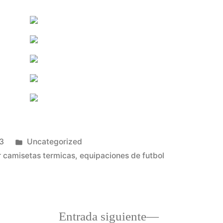
Publicado
3
Uncategorized
en
 camisetas termicas
,
equipaciones de futbol
a
Entrada
Entrada siguiente