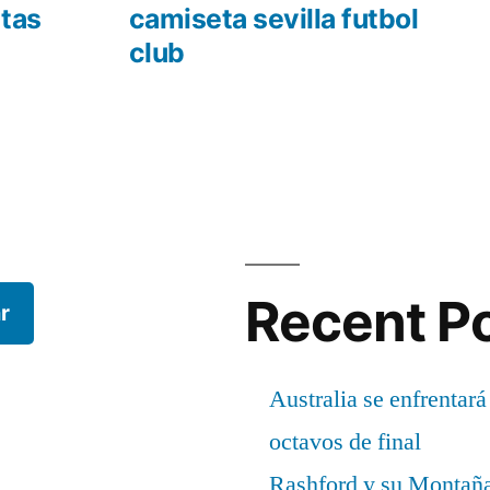
r:
siguiente:
atas
camiseta sevilla futbol
club
Recent P
r
Australia se enfrentará
octavos de final
Rashford y su Montañ