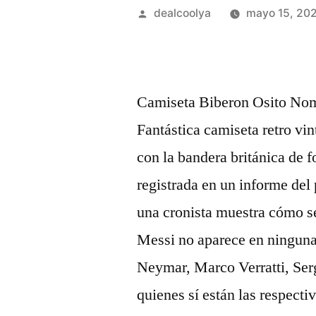
Publicado
dealcoolya
mayo 15, 20
por
Camiseta Biberon Osito Nomb
Fantástica camiseta retro vi
con la bandera británica de 
registrada en un informe del
una cronista muestra cómo se
Messi no aparece en ninguna
Neymar, Marco Verratti, Serg
quienes sí están las respectiv