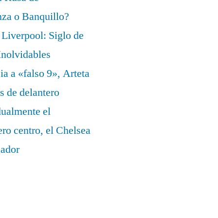
za o Banquillo?
Liverpool: Siglo de
nolvidables
a a «falso 9», Arteta
s de delantero
dualmente el
ero centro, el Chelsea
eador