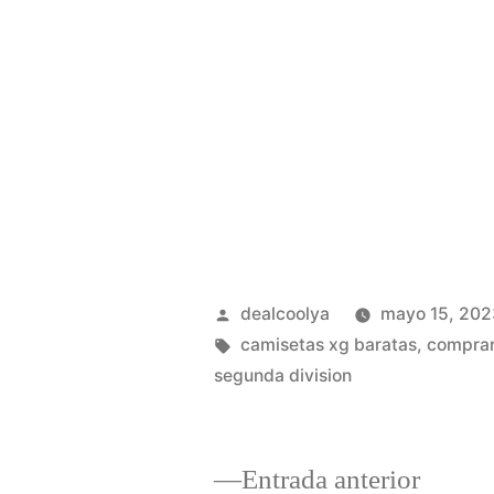
Publicado
dealcoolya
mayo 15, 202
por
Etiquetas:
camisetas xg baratas
,
comprar
segunda division
Entrad
Entrada anterior