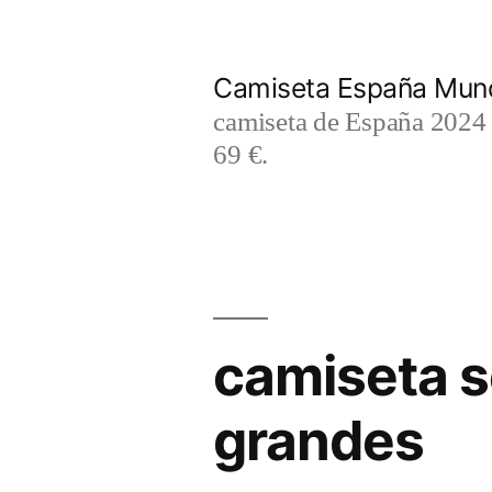
Saltar
al
Camiseta España Mund
contenido
camiseta de España 2024 m
69 €.
camiseta s
grandes