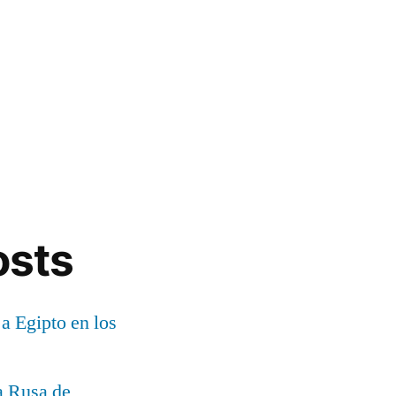
osts
 a Egipto en los
a Rusa de