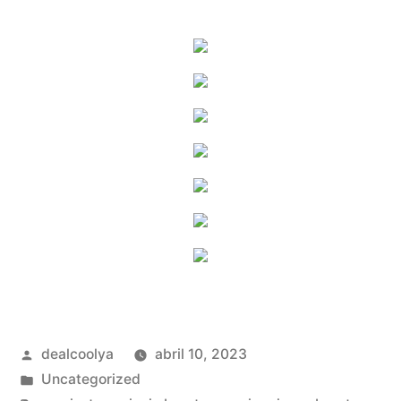
Publicado
dealcoolya
abril 10, 2023
por
Publicado
Uncategorized