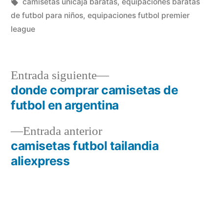
en
Etiquetas:
camisetas unicaja baratas
,
equipaciones baratas
de futbol para niños
,
equipaciones futbol premier
league
Entrada
Entrada siguiente
siguiente:
donde comprar camisetas de
Navegación
futbol en argentina
de
Entrada
Entrada anterior
entradas
anterior:
camisetas futbol tailandia
aliexpress