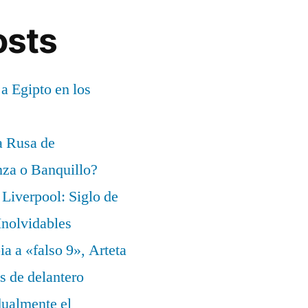
osts
 a Egipto en los
a Rusa de
za o Banquillo?
Liverpool: Siglo de
nolvidables
a a «falso 9», Arteta
s de delantero
dualmente el