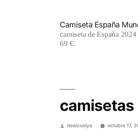
Saltar
al
Camiseta España Mund
contenido
camiseta de España 2024 m
69 €.
camisetas 
Publicado
dealcoolya
octubre 17, 
por