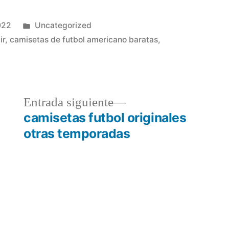
Publicado
022
Uncategorized
en
ir
,
camisetas de futbol americano baratas
,
a
Entrada
Entrada siguiente
r:
siguiente:
camisetas futbol originales
otras temporadas