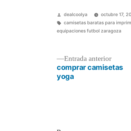
Publicado
dealcoolya
octubre 17, 2
por
Etiquetas:
camisetas baratas para imprim
equipaciones futbol zaragoza
Entrad
Entrada anterior
anterio
comprar camisetas
Navegación
yoga
de
entradas