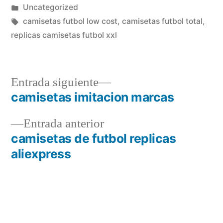
por
Publicado
Uncategorized
en
Etiquetas:
camisetas futbol low cost
,
camisetas futbol total
,
replicas camisetas futbol xxl
Entrada
Entrada siguiente
siguiente:
camisetas imitacion marcas
Navegación
Entrada
Entrada anterior
de
anterior:
camisetas de futbol replicas
entradas
aliexpress