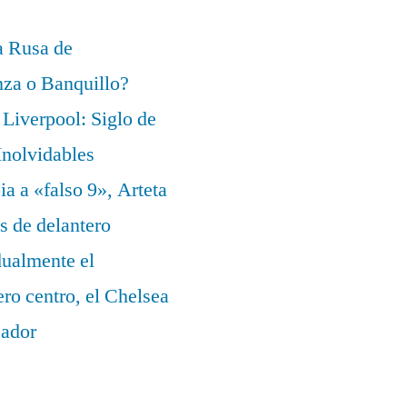
a Rusa de
za o Banquillo?
Liverpool: Siglo de
nolvidables
a a «falso 9», Arteta
s de delantero
dualmente el
ero centro, el Chelsea
eador