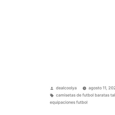
Publicado
dealcoolya
agosto 11, 20
por
Etiquetas:
camisetas de futbol baratas tal
equipaciones futbol