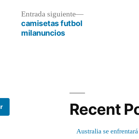
a
Entrada
Entrada siguiente
r:
siguiente:
camisetas futbol
milanuncios
Recent P
r
Australia se enfrentará