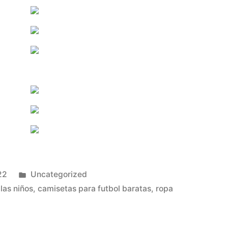
Publicado
22
Uncategorized
en
las niños
,
camisetas para futbol baratas
,
ropa