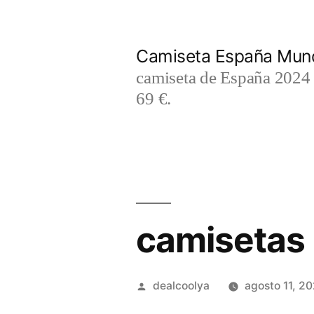
Saltar
al
Camiseta España Mund
contenido
camiseta de España 2024 m
69 €.
camisetas 
Publicado
dealcoolya
agosto 11, 2
por