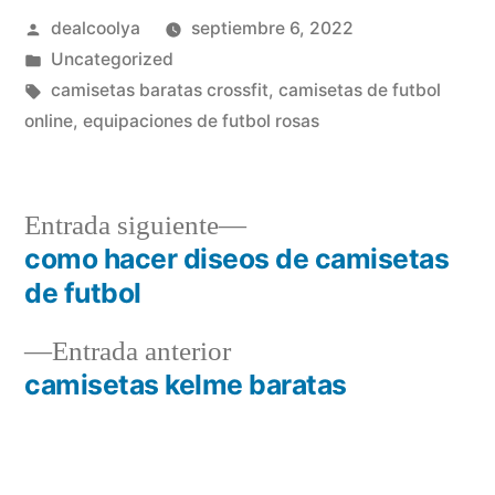
Publicado
dealcoolya
septiembre 6, 2022
por
Publicado
Uncategorized
en
Etiquetas:
camisetas baratas crossfit
,
camisetas de futbol
online
,
equipaciones de futbol rosas
Entrada
Entrada siguiente
siguiente:
como hacer diseos de camisetas
Navegación
de futbol
de
Entrada
Entrada anterior
entradas
anterior:
camisetas kelme baratas