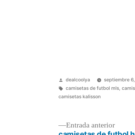
Publicado
dealcoolya
septiembre 6
por
Etiquetas:
camisetas de futbol mls
,
camis
camisetas kalisson
Entrad
Entrada anterior
anterio
camisetas de futbol 