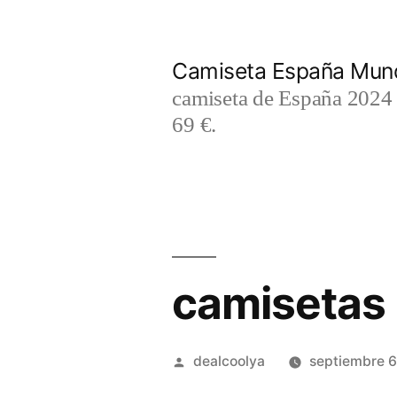
Saltar
al
Camiseta España Mund
contenido
camiseta de España 2024 m
69 €.
camisetas 
Publicado
dealcoolya
septiembre 6
por