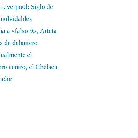
Liverpool: Siglo de
nolvidables
a a «falso 9», Arteta
s de delantero
dualmente el
ero centro, el Chelsea
eador