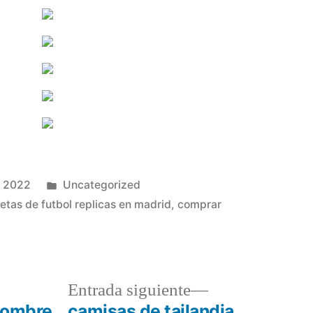
Publicado
, 2022
Uncategorized
en
etas de futbol replicas en madrid
,
comprar
a
Entrada
Entrada siguiente
r:
siguiente:
hombre
camisas de tailandia