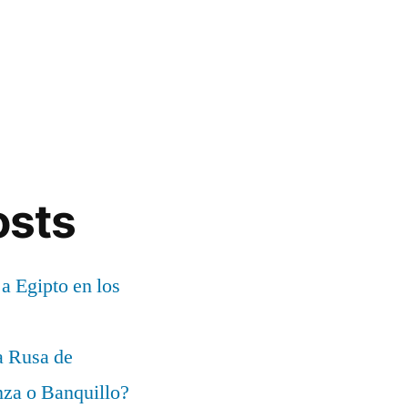
osts
 a Egipto en los
a Rusa de
za o Banquillo?