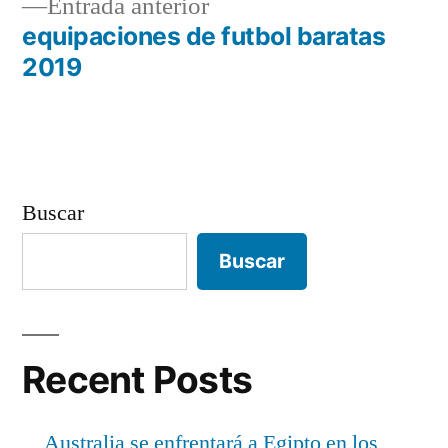
Entrada
Entrada anterior
entradas
anterior:
equipaciones de futbol baratas
2019
Buscar
Buscar
Recent Posts
Australia se enfrentará a Egipto en los