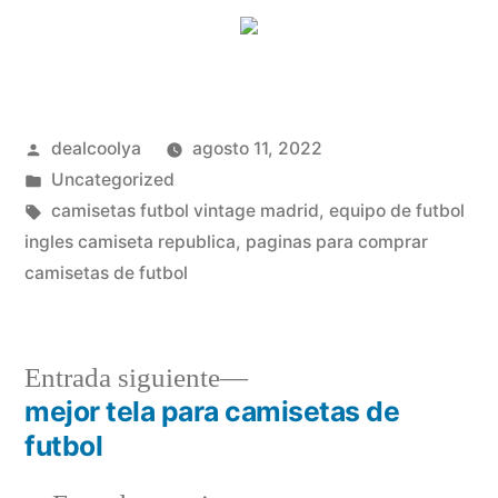
Publicado
dealcoolya
agosto 11, 2022
por
Publicado
Uncategorized
en
Etiquetas:
camisetas futbol vintage madrid
,
equipo de futbol
ingles camiseta republica
,
paginas para comprar
camisetas de futbol
Entrada
Entrada siguiente
siguiente:
mejor tela para camisetas de
Navegación
futbol
de