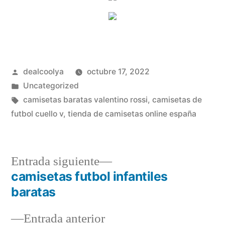
Publicado
dealcoolya
octubre 17, 2022
por
Publicado
Uncategorized
en
Etiquetas:
camisetas baratas valentino rossi
,
camisetas de
futbol cuello v
,
tienda de camisetas online españa
Entrada
Entrada siguiente
siguiente:
camisetas futbol infantiles
Navegación
baratas
de
Entrada
Entrada anterior