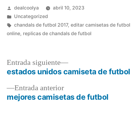
Publicado
dealcoolya
abril 10, 2023
por
Publicado
Uncategorized
en
Etiquetas:
chandals de futbol 2017
,
editar camisetas de futbol
online
,
replicas de chandals de futbol
Entrada
Entrada siguiente
siguiente:
estados unidos camiseta de futbol
Navegación
Entrada
Entrada anterior
de
anterior:
mejores camisetas de futbol
entradas