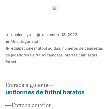
Publicado
dealcoolya
diciembre 13, 2022
por
Publicado
Uncategorized
en
Etiquetas:
equipaciones futbol adidas
,
numeros de camisetas
de jugadores de futbol famosos
,
ofertas camisetas
futbol
Entrada
Entrada siguiente
siguiente:
uniformes de futbol baratos
Navegación
Entrada
Entrada anterior
de