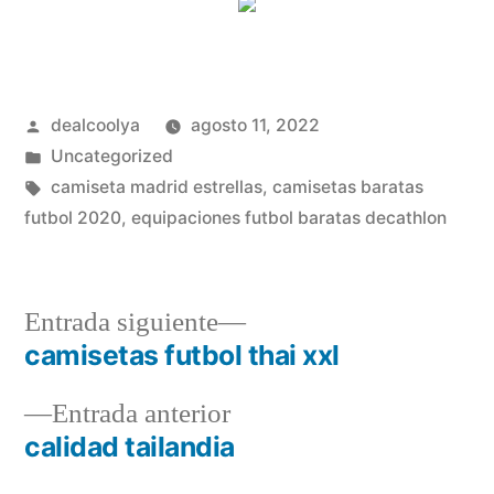
Publicado
dealcoolya
agosto 11, 2022
por
Publicado
Uncategorized
en
Etiquetas:
camiseta madrid estrellas
,
camisetas baratas
futbol 2020
,
equipaciones futbol baratas decathlon
Entrada
Entrada siguiente
siguiente:
camisetas futbol thai xxl
Navegación
Entrada
Entrada anterior
de
anterior:
calidad tailandia
entradas