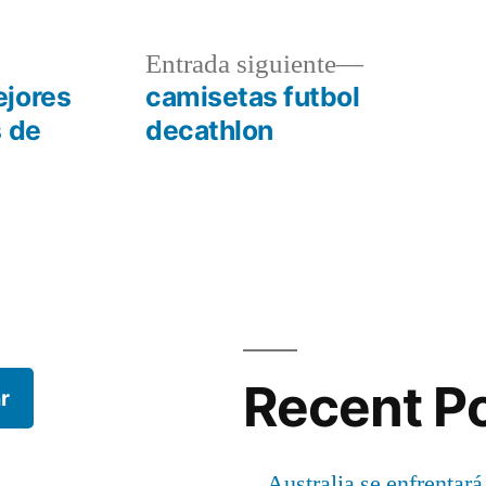
a
Entrada
Entrada siguiente
r:
siguiente:
ejores
camisetas futbol
s de
decathlon
Recent P
r
Australia se enfrentará