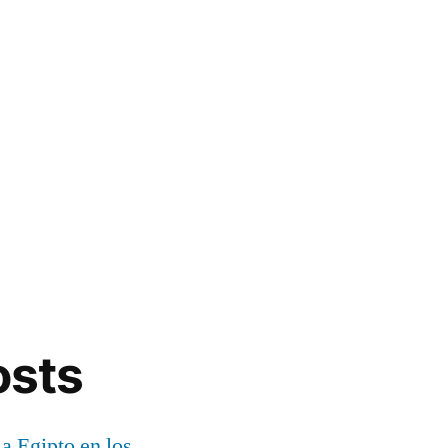
osts
 a Egipto en los