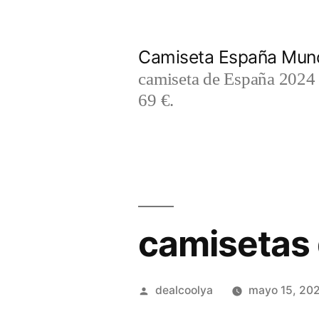
Saltar
al
Camiseta España Mund
contenido
camiseta de España 2024 m
69 €.
camisetas d
Publicado
dealcoolya
mayo 15, 20
por