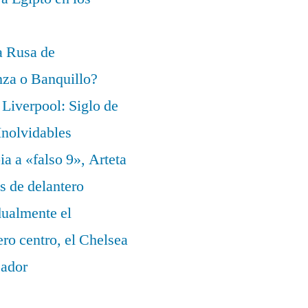
a Rusa de
za o Banquillo?
Liverpool: Siglo de
nolvidables
a a «falso 9», Arteta
s de delantero
dualmente el
ero centro, el Chelsea
eador