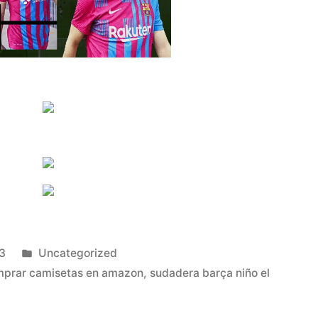
Publicado
3
Uncategorized
en
prar camisetas en amazon
,
sudadera barça niño el