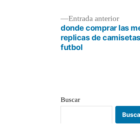
Entrad
Entrada anterior
anterio
donde comprar las m
Navegación
replicas de camiseta
futbol
de
entradas
Buscar
Busca