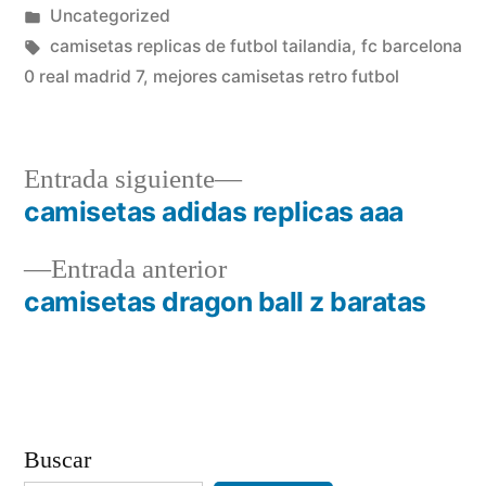
por
Publicado
Uncategorized
en
Etiquetas:
camisetas replicas de futbol tailandia
,
fc barcelona
0 real madrid 7
,
mejores camisetas retro futbol
Entrada
Entrada siguiente
siguiente:
camisetas adidas replicas aaa
Navegación
Entrada
Entrada anterior
de
anterior:
camisetas dragon ball z baratas
entradas
Buscar