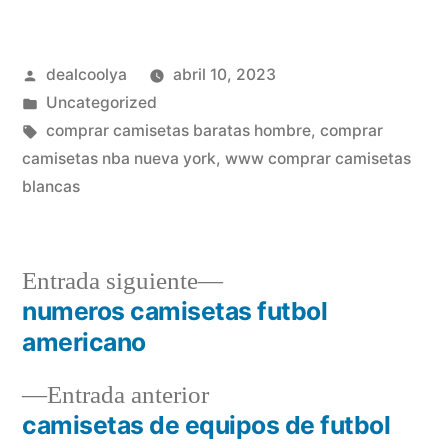
Publicado
dealcoolya
abril 10, 2023
por
Publicado
Uncategorized
en
Etiquetas:
comprar camisetas baratas hombre
,
comprar
camisetas nba nueva york
,
www comprar camisetas
blancas
Entrada
Entrada siguiente
siguiente:
numeros camisetas futbol
Navegación
americano
de
Entrada
Entrada anterior
entradas
anterior:
camisetas de equipos de futbol