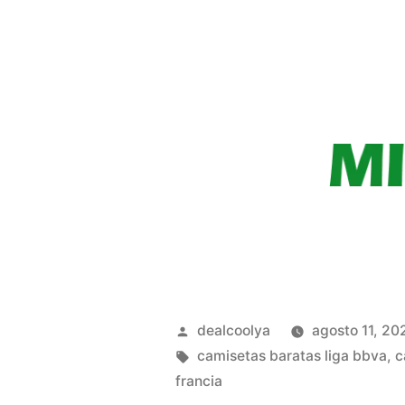
Publicado
dealcoolya
agosto 11, 20
por
Etiquetas:
camisetas baratas liga bbva
,
c
francia