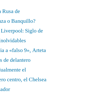
a Rusa de
za o Banquillo?
Liverpool: Siglo de
nolvidables
a a «falso 9», Arteta
s de delantero
dualmente el
ero centro, el Chelsea
eador