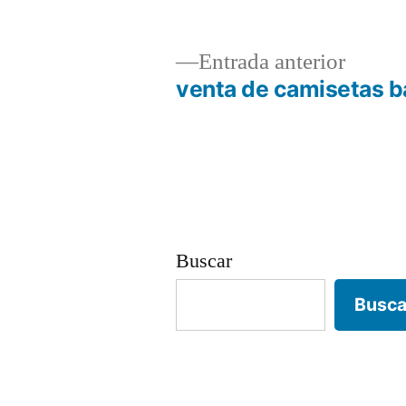
Entrad
Entrada anterior
anterio
venta de camisetas b
Navegación
de
entradas
Buscar
Busca