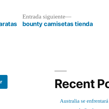
a
Entrada
Entrada siguiente
r:
siguiente:
aratas
bounty camisetas tienda
Recent P
r
Australia se enfrentará