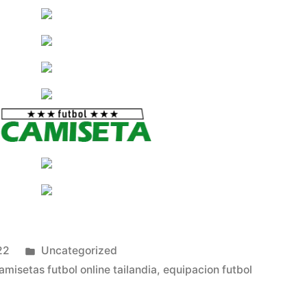
Publicado
22
Uncategorized
en
amisetas futbol online tailandia
,
equipacion futbol