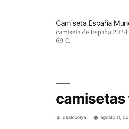
Saltar
al
Camiseta España Mund
contenido
camiseta de España 2024 m
69 €.
camisetas 
Publicado
dealcoolya
agosto 11, 2
por