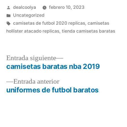
Publicado
dealcoolya
febrero 10, 2023
por
Publicado
Uncategorized
en
Etiquetas:
camisetas de futbol 2020 replicas
,
camisetas
hollister atacado replicas
,
tienda camisetas baratas
Entrada
Entrada siguiente
siguiente:
camisetas baratas nba 2019
Navegación
Entrada
Entrada anterior
de
anterior:
uniformes de futbol baratos
entradas