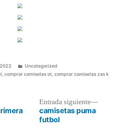
Publicado
 2022
Uncategorized
en
l
,
comprar camisetas ot
,
comprar camisetas zas k
a
Entrada
Entrada siguiente
r:
siguiente:
primera
camisetas puma
futbol