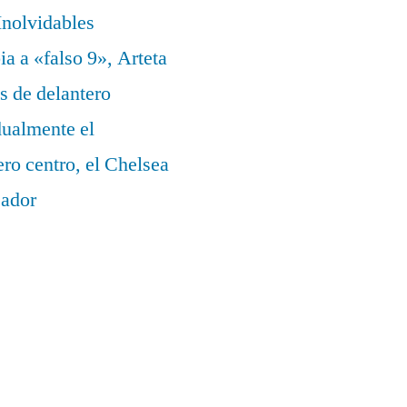
nolvidables
a a «falso 9», Arteta
s de delantero
dualmente el
ero centro, el Chelsea
eador