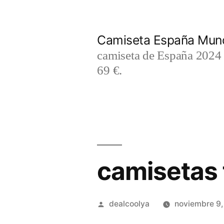
Saltar
al
Camiseta España Mund
contenido
camiseta de España 2024 m
69 €.
camisetas f
Publicado
dealcoolya
noviembre 9
por