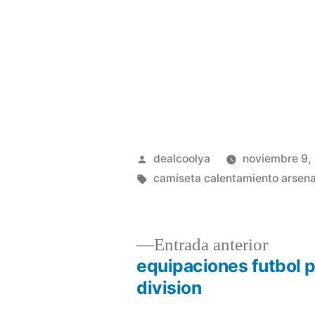
Publicado
dealcoolya
noviembre 9,
por
Etiquetas:
camiseta calentamiento arsena
Entrad
Entrada anterior
anterio
equipaciones futbol 
Navegación
division