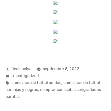
Publicado
dealcoolya
septiembre 6, 2022
por
Publicado
Uncategorized
en
Etiquetas:
camisetas de futbol adidas
,
camisetas de futbol
naranjas y negras
,
comprar camisetas serigrafiadas
baratas