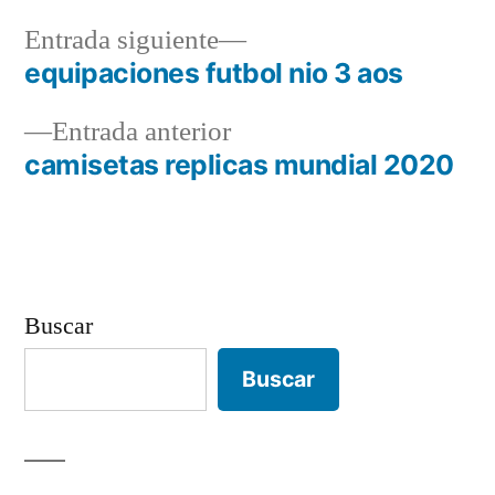
Entrada
Entrada siguiente
siguiente:
equipaciones futbol nio 3 aos
Navegación
Entrada
Entrada anterior
de
anterior:
camisetas replicas mundial 2020
entradas
Buscar
Buscar