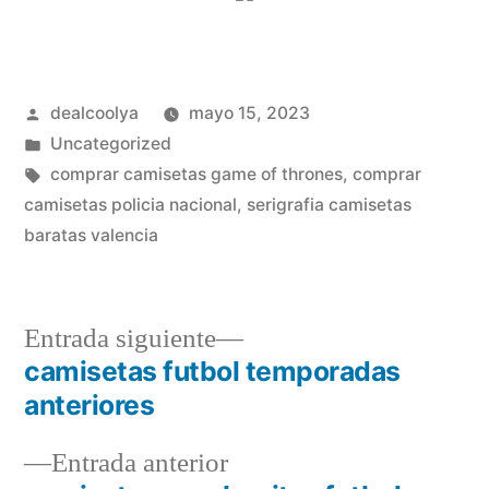
Publicado
dealcoolya
mayo 15, 2023
por
Publicado
Uncategorized
en
Etiquetas:
comprar camisetas game of thrones
,
comprar
camisetas policia nacional
,
serigrafia camisetas
baratas valencia
Entrada
Entrada siguiente
siguiente:
camisetas futbol temporadas
Navegación
anteriores
de
Entrada
Entrada anterior