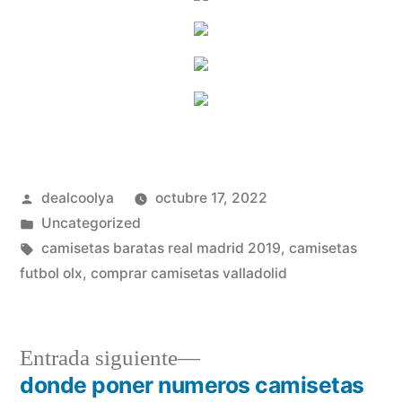
Publicado
dealcoolya
octubre 17, 2022
por
Publicado
Uncategorized
en
Etiquetas:
camisetas baratas real madrid 2019
,
camisetas
futbol olx
,
comprar camisetas valladolid
Entrada
Entrada siguiente
siguiente:
donde poner numeros camisetas