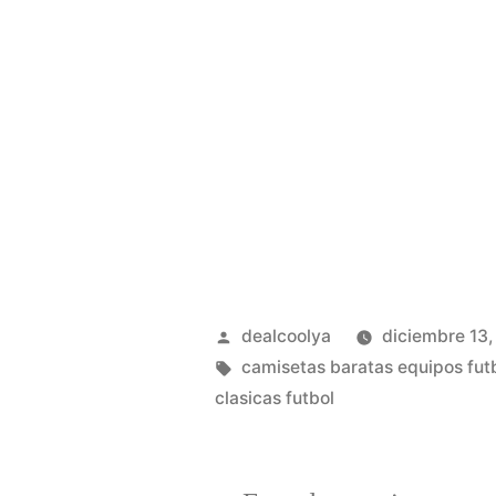
Publicado
dealcoolya
diciembre 13
por
Etiquetas:
camisetas baratas equipos fut
clasicas futbol