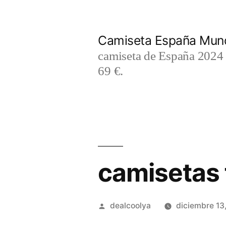
Saltar
al
Camiseta España Mund
contenido
camiseta de España 2024 m
69 €.
camisetas 
Publicado
dealcoolya
diciembre 13
por