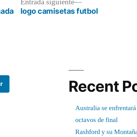
a
Entrada
Entrada siguiente
r:
siguiente:
nada
logo camisetas futbol
Recent P
r
Australia se enfrentará
octavos de final
Rashford y su Montañ