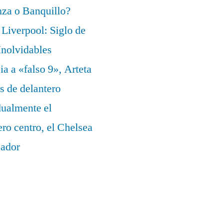
za o Banquillo?
Liverpool: Siglo de
nolvidables
a a «falso 9», Arteta
s de delantero
dualmente el
ero centro, el Chelsea
eador