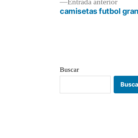
Entrad
Entrada anterior
anterio
camisetas futbol gra
Navegación
de
entradas
Buscar
Busca