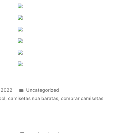
Publicado
, 2022
Uncategorized
en
bol
,
camisetas nba baratas
,
comprar camisetas