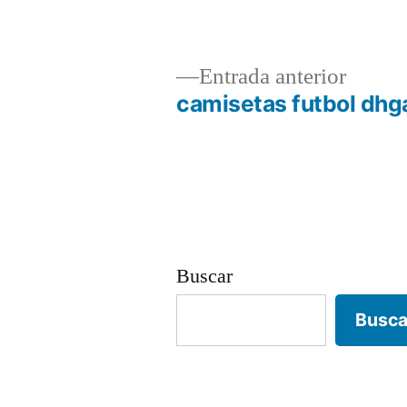
Entrad
Entrada anterior
anterio
camisetas futbol dhg
Navegación
de
entradas
Buscar
Busca