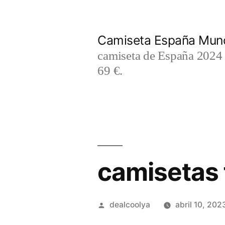
Saltar
al
Camiseta España Mund
contenido
camiseta de España 2024 m
69 €.
camisetas 
Publicado
dealcoolya
abril 10, 202
por