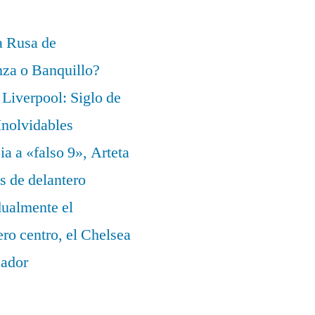
a Rusa de
za o Banquillo?
Liverpool: Siglo de
nolvidables
a a «falso 9», Arteta
s de delantero
dualmente el
ero centro, el Chelsea
eador