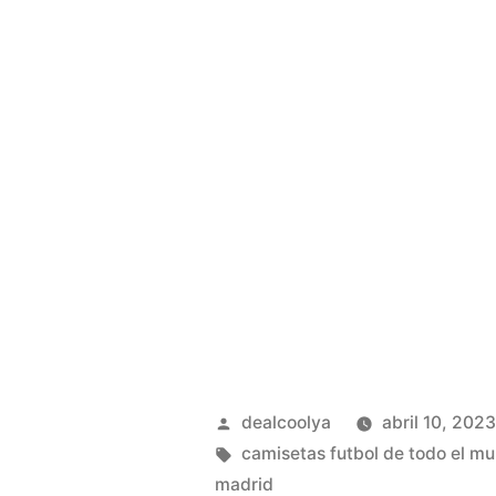
Publicado
dealcoolya
abril 10, 202
por
Etiquetas:
camisetas futbol de todo el m
madrid