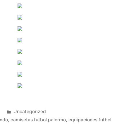
Publicado
3
Uncategorized
en
undo
,
camisetas futbol palermo
,
equipaciones futbol