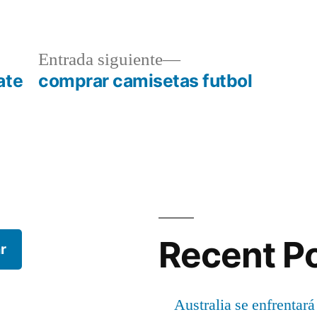
a
Entrada
Entrada siguiente
r:
siguiente:
ate
comprar camisetas futbol
Recent P
r
Australia se enfrentará