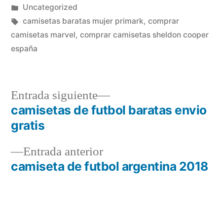
por
Publicado
Uncategorized
en
Etiquetas:
camisetas baratas mujer primark
,
comprar
camisetas marvel
,
comprar camisetas sheldon cooper
españa
Entrada
Entrada siguiente
siguiente:
camisetas de futbol baratas envio
Navegación
gratis
de
Entrada
Entrada anterior
entradas
anterior:
camiseta de futbol argentina 2018