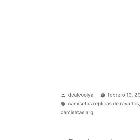
Publicado
dealcoolya
febrero 10, 2
por
Etiquetas:
camisetas replicas de rayados
camisetas arg