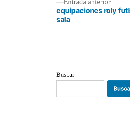
Entrad
Entrada anterior
anterio
equipaciones roly fut
Navegación
sala
de
entradas
Buscar
Busca