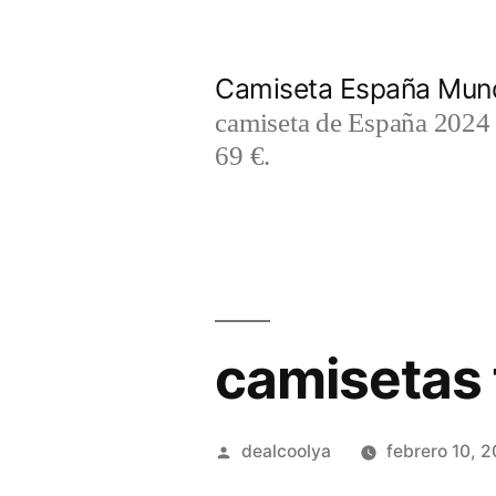
Saltar
al
Camiseta España Mund
contenido
camiseta de España 2024 m
69 €.
camisetas 
Publicado
dealcoolya
febrero 10, 
por