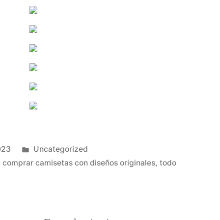
Publicado
023
Uncategorized
en
,
comprar camisetas con diseños originales
,
todo