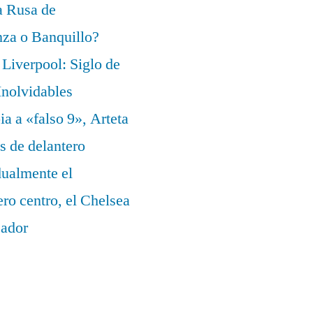
a Rusa de
za o Banquillo?
Liverpool: Siglo de
nolvidables
a a «falso 9», Arteta
s de delantero
dualmente el
ero centro, el Chelsea
eador