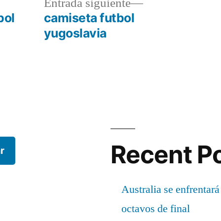
a
Entrada
Entrada siguiente
r:
siguiente:
bol
camiseta futbol
yugoslavia
Recent P
r
Australia se enfrentará
octavos de final