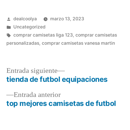
Publicado
dealcoolya
marzo 13, 2023
por
Publicado
Uncategorized
en
Etiquetas:
comprar camisetas liga 123
,
comprar camisetas
personalizadas
,
comprar camisetas vanesa martin
Entrada
Entrada siguiente
siguiente:
tienda de futbol equipaciones
Navegación
Entrada
Entrada anterior
de
anterior:
top mejores camisetas de futbol
entradas