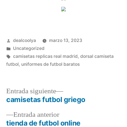
Publicado
dealcoolya
marzo 13, 2023
por
Publicado
Uncategorized
en
Etiquetas:
camisetas replicas real madrid
,
dorsal camiseta
futbol
,
uniformes de futbol baratos
Entrada
Entrada siguiente
siguiente:
camisetas futbol griego
Navegación
Entrada
Entrada anterior
de
anterior:
tienda de futbol online