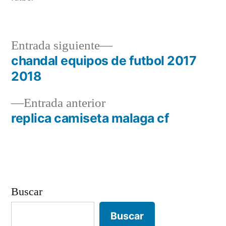
Entrada
Entrada siguiente
siguiente:
chandal equipos de futbol 2017
Navegación
2018
de
Entrada
Entrada anterior
entradas
anterior:
replica camiseta malaga cf
Buscar
Buscar