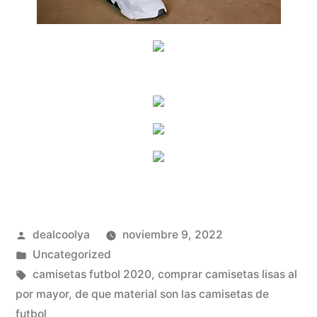
Publicado
dealcoolya
noviembre 9, 2022
por
Publicado
Uncategorized
en
Etiquetas:
camisetas futbol 2020
,
comprar camisetas lisas al
por mayor
,
de que material son las camisetas de
futbol