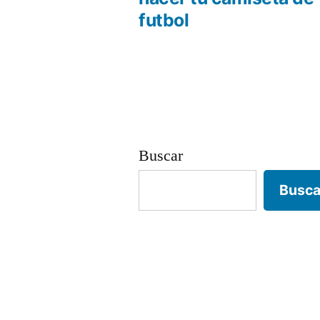
Navegación
futbol
de
entradas
Buscar
Busca