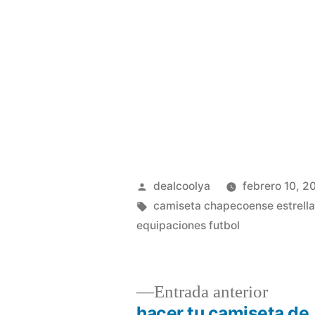
Publicado
dealcoolya
febrero 10, 2
por
Etiquetas:
camiseta chapecoense estrell
equipaciones futbol
Entrad
Entrada anterior
anterio
hacer tu camiseta de