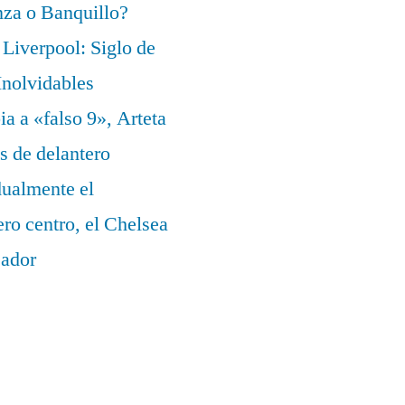
za o Banquillo?
Liverpool: Siglo de
nolvidables
a a «falso 9», Arteta
s de delantero
dualmente el
ero centro, el Chelsea
eador