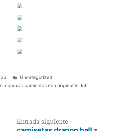
Publicado
023
Uncategorized
en
as
,
comprar camisetas nba originales
,
kit
a
Entrada
Entrada siguiente
r:
siguiente:
camisetas dragon ball z