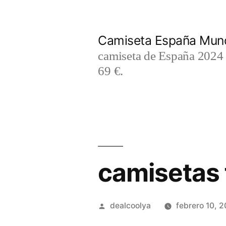
Saltar
al
Camiseta España Mund
contenido
camiseta de España 2024 m
69 €.
camisetas 
Publicado
dealcoolya
febrero 10, 
por