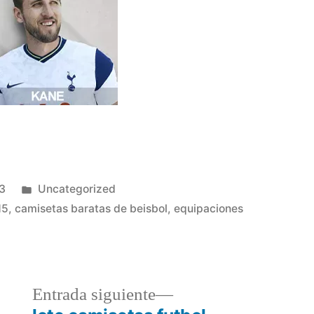
Publicado
3
Uncategorized
en
15
,
camisetas baratas de beisbol
,
equipaciones
a
Entrada
Entrada siguiente