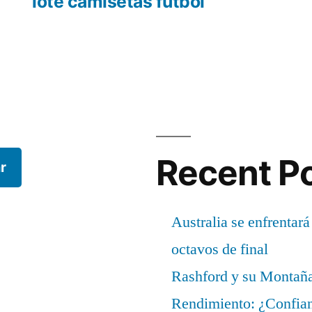
r:
siguiente:
lote camisetas futbol
Recent P
r
Australia se enfrentará
octavos de final
Rashford y su Montañ
Rendimiento: ¿Confian