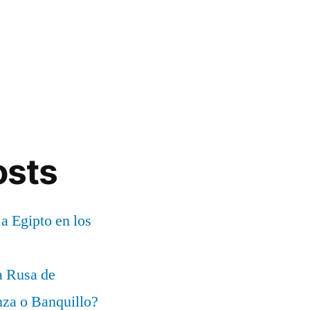
osts
 a Egipto en los
a Rusa de
za o Banquillo?