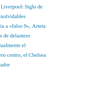
Liverpool: Siglo de
nolvidables
a a «falso 9», Arteta
s de delantero
dualmente el
ero centro, el Chelsea
eador