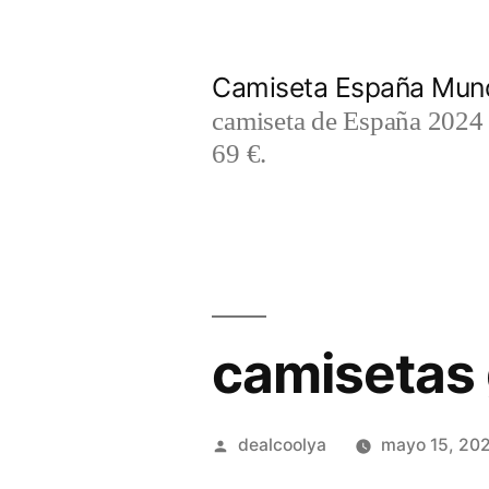
Saltar
al
Camiseta España Mund
contenido
camiseta de España 2024 m
69 €.
camisetas 
Publicado
dealcoolya
mayo 15, 20
por