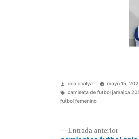
Publicado
dealcoolya
mayo 15, 202
por
Etiquetas:
camiseta de futbol jamaica 20
futbol femenino
Entrad
Entrada anterior