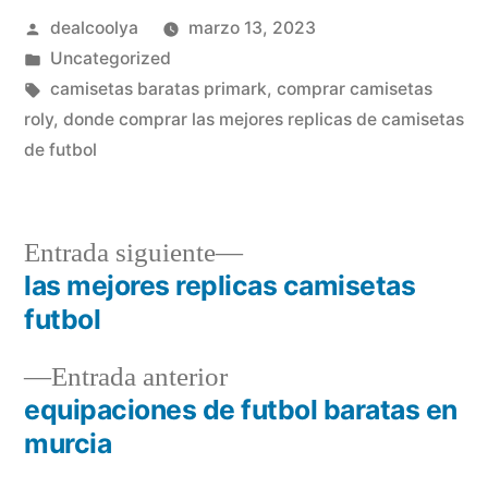
Publicado
dealcoolya
marzo 13, 2023
por
Publicado
Uncategorized
en
Etiquetas:
camisetas baratas primark
,
comprar camisetas
roly
,
donde comprar las mejores replicas de camisetas
de futbol
Entrada
Entrada siguiente
siguiente:
las mejores replicas camisetas
Navegación
futbol
de
Entrada
Entrada anterior
entradas
anterior:
equipaciones de futbol baratas en
murcia