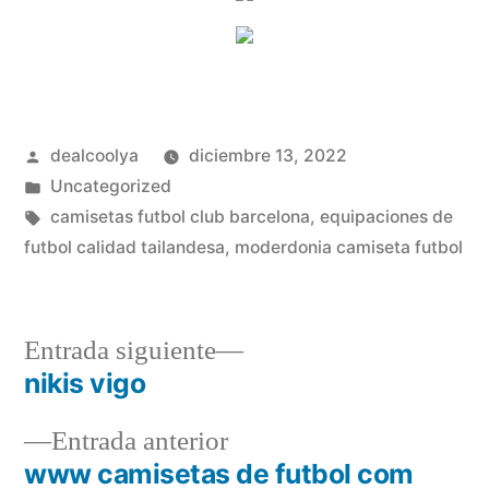
Publicado
dealcoolya
diciembre 13, 2022
por
Publicado
Uncategorized
en
Etiquetas:
camisetas futbol club barcelona
,
equipaciones de
futbol calidad tailandesa
,
moderdonia camiseta futbol
Entrada
Entrada siguiente
siguiente:
nikis vigo
Navegación
Entrada
Entrada anterior
de
anterior:
www camisetas de futbol com