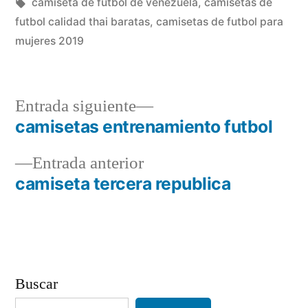
en
Etiquetas:
camiseta de futbol de venezuela
,
camisetas de
futbol calidad thai baratas
,
camisetas de futbol para
mujeres 2019
Entrada
Entrada siguiente
siguiente:
camisetas entrenamiento futbol
Navegación
Entrada
Entrada anterior
de
anterior:
camiseta tercera republica
entradas
Buscar